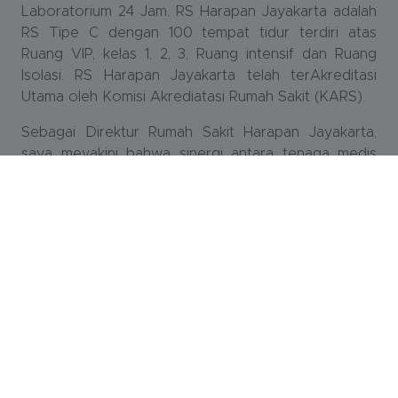
Laboratorium 24 Jam. RS Harapan Jayakarta adalah
RS Tipe C dengan 100 tempat tidur terdiri atas
Ruang VIP, kelas 1, 2, 3, Ruang intensif dan Ruang
Isolasi. RS Harapan Jayakarta telah terAkreditasi
Utama oleh Komisi Akrediatasi Rumah Sakit (KARS).
Sebagai Direktur Rumah Sakit Harapan Jayakarta,
saya meyakini bahwa sinergi antara tenaga medis
profesional, teknologi modern, dan nilai-nilai
kemanusiaan menjadi fondasi untuk membangun
rumah sakit yang dapat diandalkan oleh masyarakat
luas. Semoga Rumah Sakit Harapan Jayakarta terus
berkembang menjadi pusat kesehatan yang mampu
memberikan manfaat besar bagi masyarakat Jakarta
Timur dan sekitarnya.